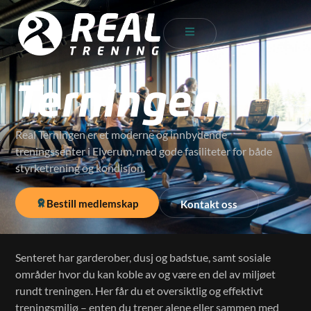
Terningen
Real Terningen er et moderne og innbydende
treningssenter i Elverum, med gode fasiliteter for både
styrketrening og kondisjon.
Bestill medlemskap
Kontakt oss
Senteret har garderober, dusj og badstue, samt sosiale
områder hvor du kan koble av og være en del av miljøet
rundt treningen. Her får du et oversiktlig og effektivt
treningsmiljø – enten du trener alene eller sammen med