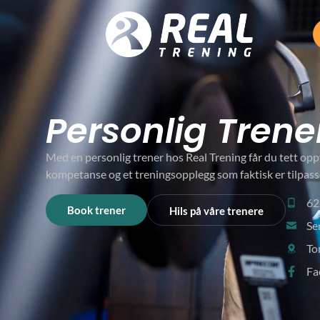
Personlig Trene
Med en personlig trener hos Real Trening får du tett oppf
kompetanse og et treningsopplegg som faktisk er tilpass
62
Book trener
Hils på våre trenere
Se
To
Fa