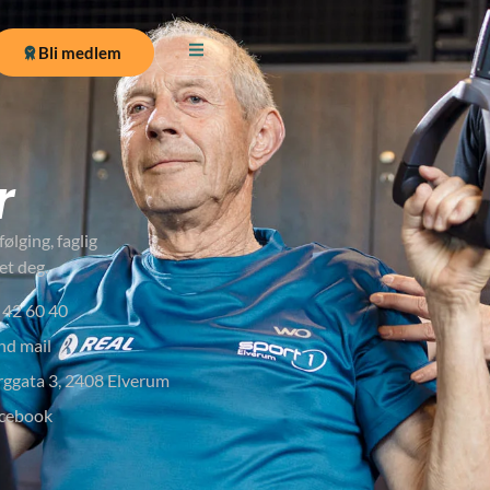
Bli medlem
r
ølging, faglig
et deg.
 42 60 40
nd mail
rggata 3, 2408 Elverum
cebook