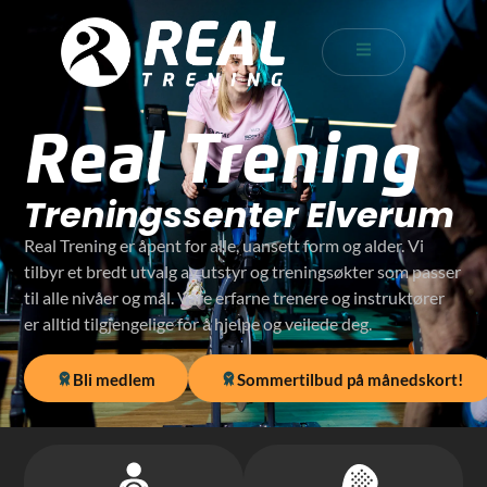
Real Trening
Treningssenter Elverum
Real Trening er åpent for alle, uansett form og alder. Vi
tilbyr et bredt utvalg av utstyr og treningsøkter som passer
til alle nivåer og mål. Våre erfarne trenere og instruktører
er alltid tilgjengelige for å hjelpe og veilede deg.
Bli medlem
Sommertilbud på månedskort!