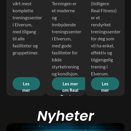
vårt mest
Terningen er
(tidligere
komplette
et moderne
Real Fitness)
treningssenter
og
er et
i Elverum,
innbydende
rendyrket
med tilgang
treningssenter
treningssenter
til alle
i Elverum,
for deg som
fasiliteter og
med gode
vil ha enkel,
gruppetimer.
fasiliteter for
effektiv og
både
tilgjengelig
styrketrening
trening i
og kondisjon.
Elverum.
Les
Les mer
Les
mer
om Real
mer
om
Terningen
om
Real
Real
Nyheter
Amfi
Sport